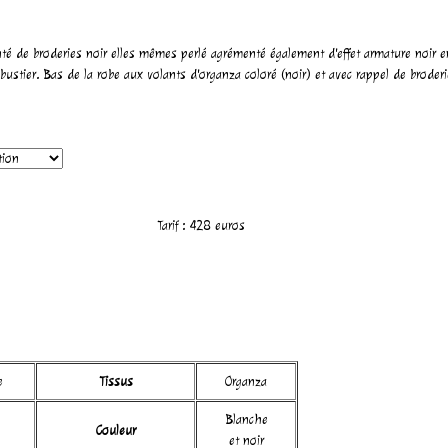
té de broderies noir elles mêmes perlé agrémenté également d'effet armature noir en r
bustier. Bas de la robe aux volants d'organza coloré (noir) et avec rappel de broderi
Tarif :
428
euros
e
Tissus
Organza
Blanche
Couleur
et noir