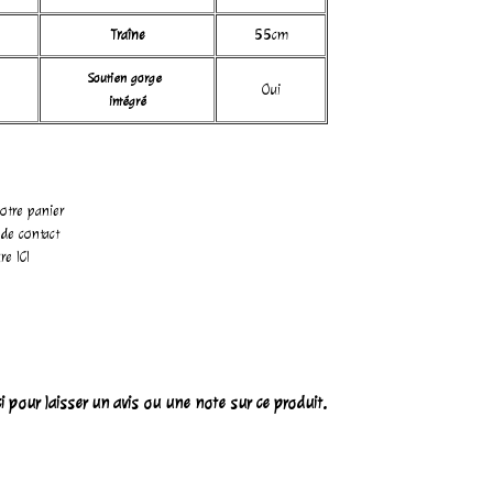
Traîne
55cm
Soutien gorge
Oui
intégré
otre panier
 de contact
ure
ICI
ci pour laisser un avis ou une note sur ce produit.