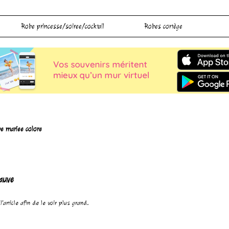
Robe princesse/soiree/cocktail
Robes cortège
e mariee colore
mauve
'article afin de le voir plus grand.