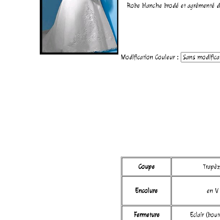
Robe blanche brodé et agrémenté d'un
Modification Couleur :
Coupe
Trapèz
Encolure
en V
Fermeture
Eclair (bou