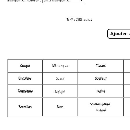
Modification couleur :
Tarif :
238
euros
Coupe
Mi-longue
Tissus
Encolure
Coeur
Couleur
Fermeture
Laçage
Traîne
Soutien gorge
Bretelles
Non
intégré