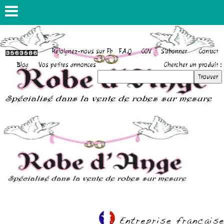
Rejoignez-nous sur Fb
F.A.Q
CGV
S'abonner
Contact
Blog
Vos petites annonces
Chercher un produit :