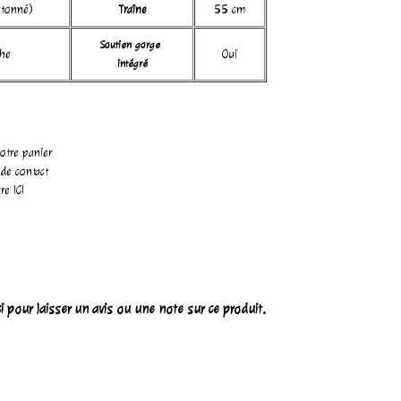
utonné)
Traîne
55 cm
Soutien gorge
he
Oui
intégré
otre panier
 de contact
ure
ICI
ci pour laisser un avis ou une note sur ce produit.