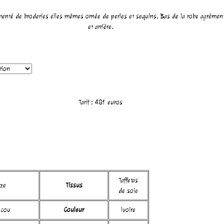
émenté de broderies elles mêmes ornée de perles et sequins. Bas de la robe agréme
et arrière.
Tarif :
481
euros
Taffetas
ze
Tissus
de soie
 cou
Couleur
Ivoire