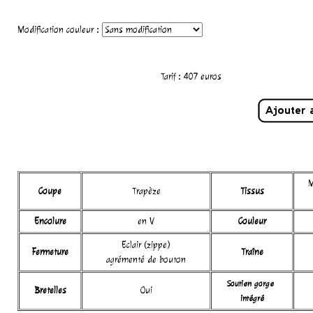
Modification couleur :
Tarif :
407
euros
M
Coupe
Trapèze
Tissus
Encolure
en V
Couleur
Eclair (zippe)
Fermeture
Traîne
agrémenté de bouton
Soutien gorge
Bretelles
Oui
intégré