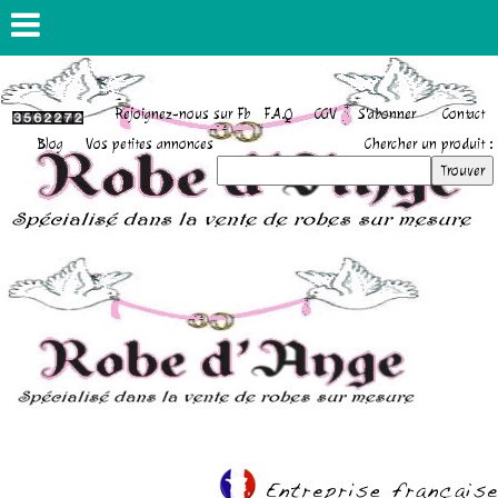
Rejoignez-nous sur Fb
F.A.Q
CGV
S'abonner
Contact
Blog
Vos petites annonces
Chercher un produit :